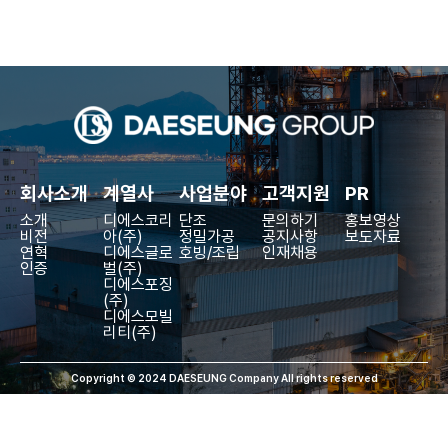
회사소개
계열사
사업분야
고객지원
PR
소개
디에스코리
단조
문의하기
홍보영상
비전
아(주)
정밀가공
공지사항
보도자료
연혁
디에스글로
호빙/조립
인재채용
인증
벌(주)
디에스포징
(주)
디에스모빌
리티(주)
Copyright © 2024 DAESEUNG Company All rights reserved