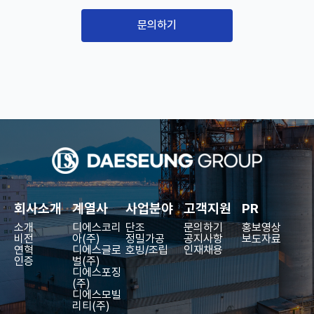
“개인정보”는 생존하는 개인에 관한 정보로서 해당 정보에
문의하기
포함된 성명, 주민등록번호 등의 사항으로 해당 개인을 식
별할 수 있는 정보(해당 정보만으로는 특정 개인을 식별할
수 없더라도 다른 정보와 쉽게 결합하여 식별할 수 있는 것
을 포함)을 말합니다.
사이트가 고객의 개인정보를 수집 이용하는 목적은 다음과
같습니다.
[일반 회원 정보]
ㅇ 수집시기 : 가입시 ㅇ 필수 수집항목 : 아이디, 이메일, 이
름, 성, 비밀번호 ㅇ 이용목적 : 서비스 이용, 상담, 공지 전
달 ㅇ 보유기간 : 회원탈퇴시 즉시 삭제, 구매 회원인 경우 5
년간 보관
회사소개
계열사
사업분야
고객지원
PR
제 3 조, 쿠키에 의한 개인정보 수집
소개
디에스코리
단조
문의하기
홍보영상
사이트는 고객에 대한 정보를 저장하고 수시로 찾아내는 `
비전
아(주)
정밀가공
공지사항
보도자료
연혁
쿠키(cookie)`를 사용합니다. 쿠키는 웹사이트가 고객의
디에스글로
호빙/조립
인재채용
인증
벌(주)
컴퓨터 브라우저(인터넷 익스플로러 등)에 전송하는 소량
디에스포징
의 텍스트 파일입니다.
(주)
디에스모빌
① 쿠키의 사용 목적 – 개인의 관심 분야에 따라 차별화된
리티(주)