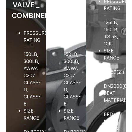
PRESSURE
VALVE _
CHECK
RATING
COMBINED
VALVE
–
125LB,
150LB,
PRESSURE
PRESSURE
JIS 5K,
RATING
RATING
10K
–
–
SIZE
150LB,
150LB,
RANGE
300LB,
300LB,
–
AWWA
AWWA
DN50(2″)
C207
C207
~
CLASS-
CLASS-
DN2000(80″
D,
D,
SEAT
CLASS-
CLASS-
MATERIAL
E
E
–
SIZE
SIZE
EPDM /
RANGE
RANGE
NBR /
–
–
VITON