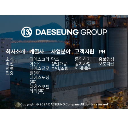
회사소개
계열사
사업분야
고객지원
PR
소개
디에스코리
단조
문의하기
홍보영상
비전
아(주)
정밀가공
공지사항
보도자료
연혁
디에스글로
호빙/조립
인재채용
인증
벌(주)
디에스포징
(주)
디에스모빌
리티(주)
Copyright © 2024 DAESEUNG Company All rights reserved