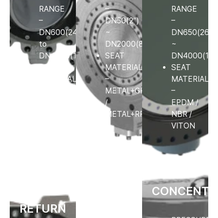
RANGE
–
RANGE
–
DN50(2″)
–
DN600(24″)
~
DN650(26″)
to
DN2000(80″)
~
DN4000(160″)
SEAT
DN4000(160
SEAT
MATERIAL
SEAT
MATERIAL
–
MATERIAL
–
METAL+GRAPHITE
–
RUBBER
/
EPDM /
LINING
METAL+RPTFE
NBR /
/
VITON
METAL+Graphite,Teflon
NON-
NON-
CONCENTR
RETURN
SLAM