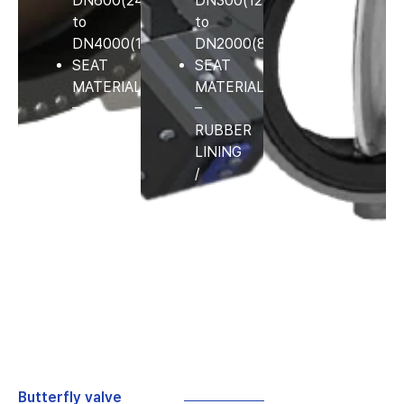
DN600(24″)
DN300(12″)
etc.
to
to
DN4000(160″)
DN2000(80″)
SEAT
SEAT
MATERIAL
MATERIAL
–
–
RUBBER
RUBBER
LINING
LINING
/
/
METAL+Graphite,Teflon
METAL+Graphite,Teflon
Butterfly valve