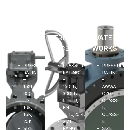
DOUBLE
TRIPLE
WATER
ECCENTRIC
ECCENTRIC
WORKS
PRESSURE
PRESSURE
PRESSURE
RATING
RATING
RATING
–
–
–
150LB,
150LB,
AWWA
300LB,
300LB,
C207
JIS
600LB,
CLASS-
10K,
PN
D,
16K,
10,16,25,40,64
CLASS-
20K
SIZE
E
SIZE
RANGE
SIZE