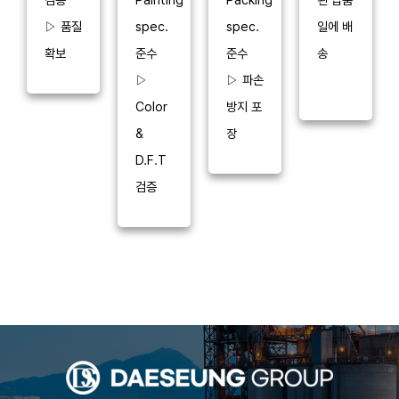
▷ 품질
일에 배
spec.
spec.
확보
송
준수
준수
▷
▷ 파손
Color
방지 포
&
장
D.F.T
검증