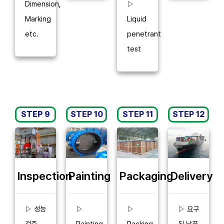
Dimension,
▷
Marking
Liquid
etc.
penetrant
test
STEP 9
STEP 10
STEP 11
STEP 12
Inspection
Delivery
Painting
Packaging
▷ 성능
▷ 요구
▷
▷
검증
된 납품
Painting
Packing