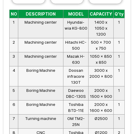
NO
DESCRIPTION
MODEL
CAPACITY
Q’ty
1
Machining center
Hyundai-
1400 x
1
wia KG-800
1050 x
1200
2
Machining center
Hitachi HC-
500 x 700
1
500
x 750
3
Machining center
Mazak H-
1050 x 850
1
630
x 850
4
Boring Machine
Doosan
3000 x
1
infracore
2000 x 800
130T
5
Boring Machine
Daewoo
2000 x
1
DBC-130S
1500 x 900
6
Boring Machine
Toshiba
2000 x
1
BTD-11E
1600 x 600
7
Turning machine
OM TM2-
Ø2500
1
25N
8
CNC
Toshiba
Ø1200
2