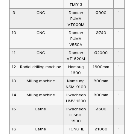
TMD13
9
CNC
Doosan
Ø900
1
PUMA
VT900M
10
CNC
Doosan
Ø740
1
PUMA
V550A
11
CNC
Doosan
Ø2000
1
VT1620M
12
Radial drilling machine
Nambug
1600mm
1
1600
13
Milling machine
Namsung
800mm
1
NSM-9100
14
Milling machine
Hwacheon
800mm
1
HMV-1300
15
Lathe
Hwacheon
Ø600
1
HL580-
1500
16
Lathe
TONG-IL
Ø1060
1