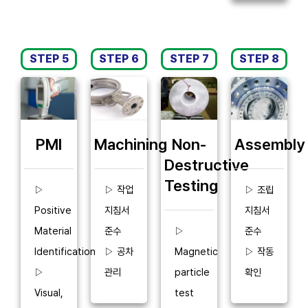
STEP 5
STEP 6
STEP 7
STEP 8
PMI
Machining
Non-
Assembly
Destructive
Testing
▷
▷ 작업
▷ 조립
Positive
지침서
지침서
Material
준수
▷
준수
Identification
▷ 공차
Magnetic
▷ 작동
▷
관리
particle
확인
Visual,
test