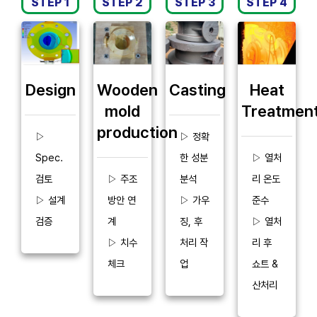
STEP 1
STEP 2
STEP 3
STEP 4
Casting
Design
Wooden
Heat
mold
Treatmen
production
▷ 정확
▷
한 성분
Spec.
▷ 열처
분석
검토
▷ 주조
리 온도
▷ 가우
▷ 설계
방안 연
준수
징, 후
검증
계
▷ 열처
처리 작
▷ 치수
리 후
업
체크
쇼트 &
산처리