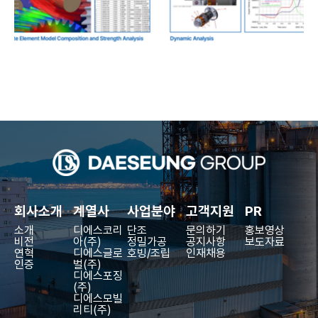
회사소개
계열사
사업분야
고객지원
PR
소개
디에스코리
단조
문의하기
홍보영상
비전
아(주)
정밀가공
공지사항
보도자료
연혁
디에스글로
호빙/조립
인재채용
인증
벌(주)
디에스포징
(주)
디에스모빌
리티(주)